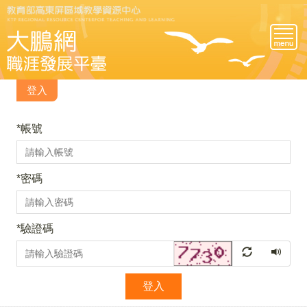
跳
到
主
要
內
容
登入
區
*
帳號
*
密碼
*
驗證碼
登入